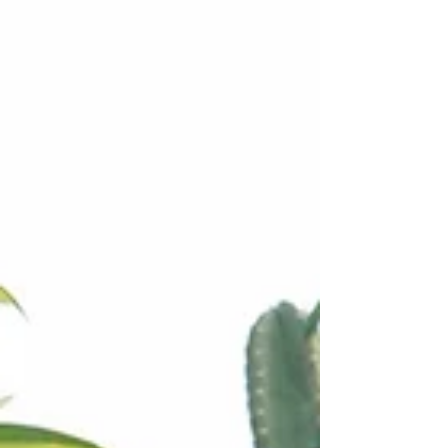
France d’aujourd’hui, avec ses
manifestations de nazis encadrées par la
police, sa désignation du bouc émissaire,
sa censure, et ces JT populaires, qui
distillent t