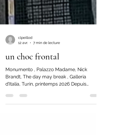
clpeillod
12 avr.
7 min de lecture
un choc frontal
Monumento , Palazzo Madame, Nick
Brandt, The day may break , Galleria
d’Italia, Turin, printemps 2026 Depuis
quelque temps, je m’interroge sur ce que
peut-être vivre dans un pays fasciste, au
quotidien, dans les actes de la vie
courante. Je veux dire dans un pays plus
ouvertement fasciste encore, que ne l’est la